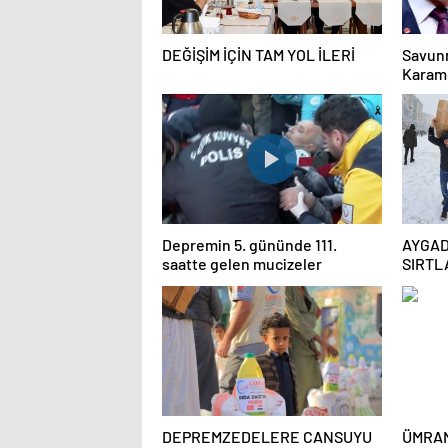
DEĞİŞİM İÇİN TAM YOL İLERİ
Savunm
Karamo
Depremin 5. gününde 111.
AYGAD
saatte gelen mucizeler
SIRTL
ÇIKMA
DEPREMZEDELERE CANSUYU
ÜMRAN