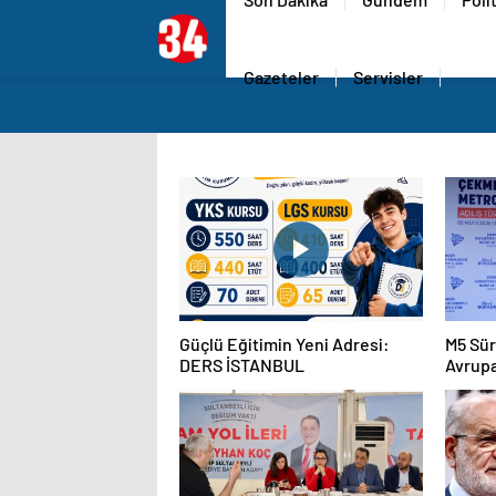
Gazeteler
Servisler
Güçlü Eğitimin Yeni Adresi:
M5 Sür
DERS İSTANBUL
Avrupa