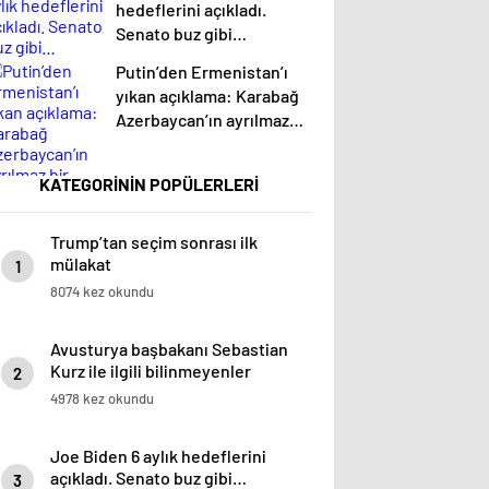
hedeflerini açıkladı.
Senato buz gibi…
Putin’den Ermenistan’ı
yıkan açıklama: Karabağ
Azerbaycan’ın ayrılmaz
bir parçasıdır!
KATEGORİNİN POPÜLERLERİ
Trump’tan seçim sonrası ilk
mülakat
1
8074 kez okundu
Avusturya başbakanı Sebastian
Kurz ile ilgili bilinmeyenler
2
4978 kez okundu
Joe Biden 6 aylık hedeflerini
açıkladı. Senato buz gibi…
3