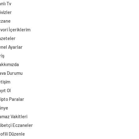
nlı Tv
vizler
czane
vori İçeriklerim
azeteler
nel Ayarlar
riş
akkımızda
ava Durumu
etişim
yıt Ol
ipto Paralar
ünye
maz Vakitleri
öbetçi Eczaneler
ofili Düzenle