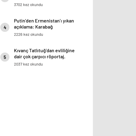
3702 kez okundu
Putin’den Ermenistan’ı yıkan
açıklama: Karabağ
4
Azerbaycan’ın ayrılmaz bir
2226 kez okundu
parçasıdır!
Kıvanç Tatlıtuğ’dan evliliğine
dair çok çarpıcı röportaj.
5
2037 kez okundu