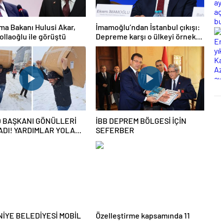
a Bakanı Hulusi Akar,
İmamoğlu’ndan İstanbul çıkışı:
llaoğlu ile görüştü
Depreme karşı o ülkeyi örnek
verdi
 BAŞKANI GÖNÜLLERİ
İBB DEPREM BÖLGESİ İÇİN
ADI! YARDIMLAR YOLA
SEFERBER
K ÜZERE HAZIR
İYE BELEDİYESİ MOBİL
Özelleştirme kapsamında 11