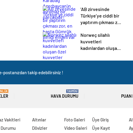
Azerbaycan’ın
‘AB zirvesinde
ayrılmaz bir
Türkiye’ye ciddi bir
parçasıdır!
yaptırım çıkması zor,
en başta Gümrük
Norweç silahlı
Birliği engeli var’
kuvvetleri
kadınlardan oluşan
özel kuvvetler
eğitimlerini başlattı.
-postanızdan takip edebilirsiniz !
ÜNLÜK
TAHMİNİ
ELER
HAVA DURUMU
PUAN
z Vakitleri
Altınlar
Foto Galeri
Üye Giriş
Al
 Durumu
Dövizler
Video Galeri
Üye Kayıt
Ay