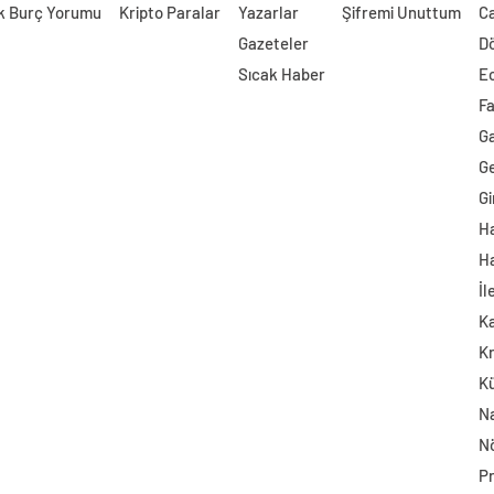
k Burç Yorumu
Kripto Paralar
Yazarlar
Şifremi Unuttum
Ca
Gazeteler
Dö
Sıcak Haber
E
Fa
G
Ge
Gi
H
H
İl
Ka
Kr
K
Na
N
Pr