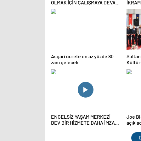
OLMAK İÇİN ÇALIŞMAYA DEVAM
İKRAM
EDİYORLAR
BÖLG
Asgari ücrete en az yüzde 80
Sultan
zam gelecek
Kültür
Fuarı i
ENGELSİZ YAŞAM MERKEZİ
Joe Bi
DEV BİR HİZMETE DAHA İMZA
açıkla
ATIYOR
D