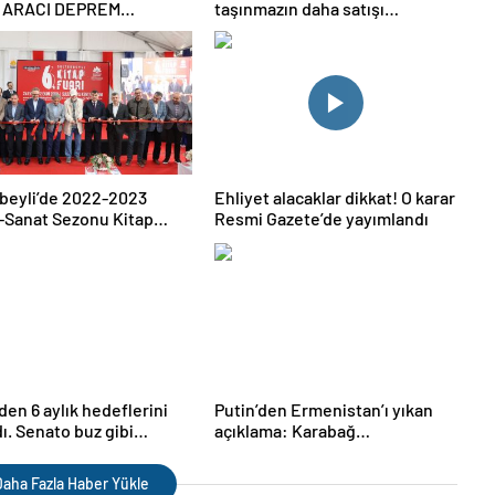
 ARACI DEPREM
taşınmazın daha satışı
ESİNDE
onaylandı!
beyli’de 2022-2023
Ehliyet alacaklar dikkat! O karar
-Sanat Sezonu Kitap
Resmi Gazete’de yayımlandı
le Başladı
den 6 aylık hedeflerini
Putin’den Ermenistan’ı yıkan
dı. Senato buz gibi…
açıklama: Karabağ
Azerbaycan’ın ayrılmaz bir
parçasıdır!
aha Fazla Haber Yükle