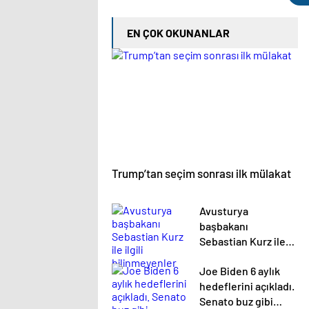
EN ÇOK OKUNANLAR
Trump’tan seçim sonrası ilk mülakat
Avusturya
başbakanı
Sebastian Kurz ile
ilgili bilinmeyenler
Joe Biden 6 aylık
hedeflerini açıkladı.
Senato buz gibi…