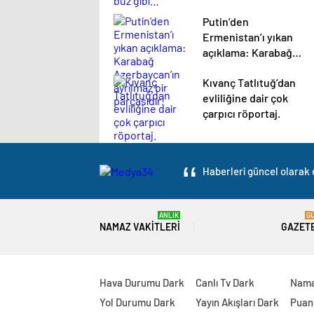
Putin’den
Ermenistan’ı yıkan
açıklama: Karabağ
Azerbaycan’ın
Kıvanç Tatlıtuğ’dan
ayrılmaz bir
evliliğine dair çok
parçasıdır!
çarpıcı röportaj.
Haberleri güncel olarak e
ANLIK
G
NAMAZ VAKITLERI
GAZET
Hava Durumu Dark
Canlı Tv Dark
Nama
Yol Durumu Dark
Yayın Akışları Dark
Puan