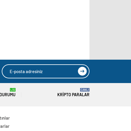
LİG
CANLI
 DURUMU
KRIPTO PARALAR
tınlar
arlar